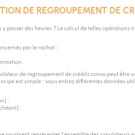
ATION DE REGROUPEMENT DE CR
y passer des heures ? Le calcul de telles opérations n
oncernés par le rachat ;
sommation.
simulateur de regroupement de crédits conso peut être
rincipe est simple : vous entrez différentes données ut
n) ;
chéant) ;
t ne sauraient représenter l’ensemble des simulateurs 