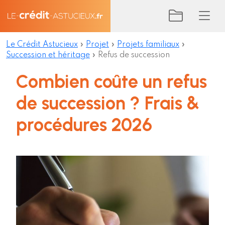
Le Crédit Astucieux
»
Projet
»
Projets familiaux
»
Succession et héritage
»
Refus de succession
Combien coûte un refus
de succession ? Frais &
procédures 2026